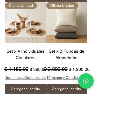
Última Unidad
Última Unidad
Set x 4 Individuales
Set x 3 Fundas de
Circulares
Almoahdón
Precio
$ 1.180,00
Precio de oferta
Precio
$ 3.890,00
Precio de oferta
$ 390,00
$ 1.900,00
Términos y Condiciones
Términos y Condiciones
Agregar al carrito
Agregar al carrito
San Salvador 1471.
Montevideo.
ernestamuebles@gmail.com