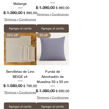
Melange
Precio
$ 1.390,00
Precio de oferta
$ 980,00
Precio
$ 1.390,00
Precio de oferta
$ 980,00
Términos y Condiciones
Términos y Condiciones
Agregar al carrito
Agregar al carrito
50% off!
50 off!
Servilletas de Lino
Funda de
BEIGE x4
Almohadón de
Muselina 50 x 50 cm
Precio
$ 1.580,00
Precio de oferta
$ 790,00
Precio
$ 1.380,00
Precio de oferta
$ 690,00
Términos y Condiciones
Términos y Condiciones
Agregar al carrito
Agregar al carrito