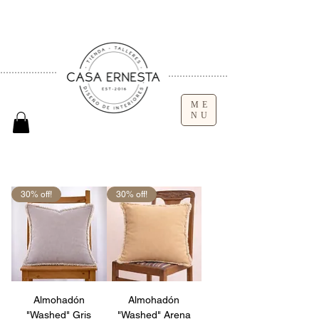
ME
NU
30% off!
30% off!
Almohadón
Almohadón
"Washed" Gris
"Washed" Arena